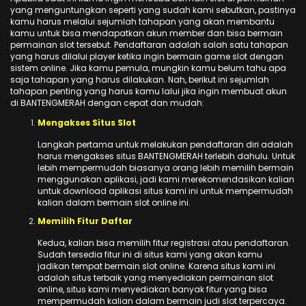
yang menguntungkan seperti yang sudah kami sebutkan, pastinya
kamu harus melalui sejumlah tahapan yang akan membantu
kamu untuk bisa mendapatkan akun member dan bisa bermain
permainan slot tersebut. Pendaftaran adalah salah satu tahapan
yang harus dilalui player ketika ingin bermain game slot dengan
sistem online. Jika kamu pemula, mungkin kamu belum tahu apa
saja tahapan yang harus dilakukan. Nah, berikut ini sejumlah
tahapan penting yang harus kamu lalui jika ingin membuat akun
di BANTENGMERAH dengan cepat dan mudah:
Mengakses Situs Slot
Langkah pertama untuk melakukan pendaftaran diri adalah
harus mengakses situs BANTENGMERAH terlebih dahulu. Untuk
lebih mempermudah biasanya orang lebih memilih bermain
menggunakan aplikasi, jadi kami merekomendasikan kalian
untuk download aplikasi situs kami ini untuk mempermudah
kalian dalam bermain slot online ini.
Memilih Fitur Daftar
Kedua, kalian bisa memilih fitur registrasi atau pendaftaran.
Sudah tersedia fitur ini di situs kami yang akan kamu
jadikan tempat bermain slot online. Karena situs kami ini
adalah situs terbaik yang menyediakan permainan slot
online, situs kami menyediakan banyak fitur yang bisa
mempermudah kalian dalam bermain judi slot terpercaya.