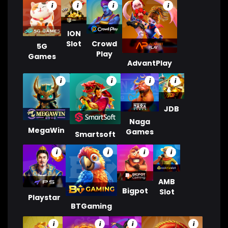
i
i
i
i
ION
Slot
Crowd
5G
Play
Games
AdvantPlay
i
i
i
i
JDB
Naga
MegaWin
Games
Smartsoft
i
i
i
i
AMB
Bigpot
Slot
Playstar
BTGaming
i
i
i
i