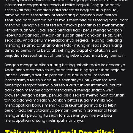
informasi mengenai hal tersebut ketika berjudi. Penggunaan trik
setiap kali berjudi adalah cara tercerdas bagi seluruh penjudi,
dimana cara semacam ini terkadang diabaikan oleh bettors.
Tentunya para pemain harus mau mempelajari tentang cara-cara
menang. Dengan siasat tersebut, maka pemain bisa menambah
kemampuannya. Jadi, saat bermain tidak perlu mengandalkan
keberuntungan lagi, melainkan sudah direncanakan sejak. Oleh
sebab itu, Anda perlu menerapkannya segera. Peluang-peluang
menang selama taruhan online tidak mungkin lepas dari ruang
dimana pemain itu bertaruh, sehingga dapat dikatakan situs
perjudian tersebut amatlah penting keberadaannya bagi pemain.
Dengan mengandalkan ruang betting terbaik, maka ke depannya
Anda akan memperoleh layanan terbaik, hingga taruhan berjalan
lancar. Pastinya seluruh pemain judi harus mau mencari
informasinya terlebih dahulu. Sebenarnya untuk menemukan
beberapa tempat bermain tersebut dibutuhkan informasi akurat
dan calon member dapat mencarinya menggunakan web
browser. Dengan begitu, penjudi bisa segera memainkan taruhan
tanpa adanya masalah. Bahkan bettors juga memiliki hak
mendapatkan bonus menarik, jadi keuntungannya bisa lebih
besar. Pada kenyataannya pemain-pemain profesional telah
mengambil peluang itu sejak lama, sehingga mereka bisa
mendapatkan untung melimpah nantinya.