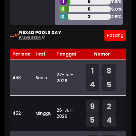
1
9
7.5%
8
6
5.0%
0
3
2.5%
NEX4D POOLS DAY
Pasang
PASAR RESMI
Periode
Hari
Tanggal
Nomor
1
8
27-Jul-
453
Senin
2026
4
5
9
2
26-Jul-
452
Minggu
2026
5
4