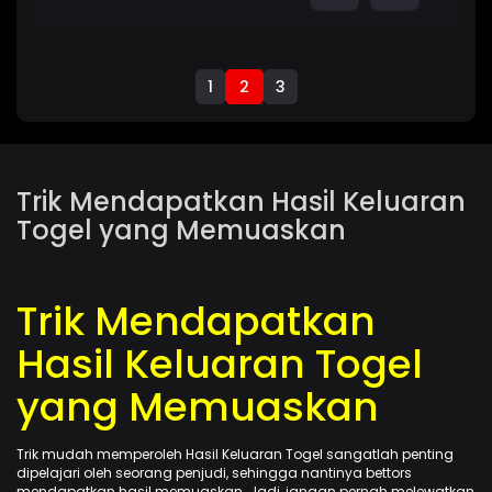
1
2
3
Trik Mendapatkan Hasil Keluaran
Togel yang Memuaskan
Trik Mendapatkan
Hasil Keluaran Togel
yang Memuaskan
Trik mudah memperoleh Hasil Keluaran Togel sangatlah penting
dipelajari oleh seorang penjudi, sehingga nantinya bettors
mendapatkan hasil memuaskan. Jadi, jangan pernah melewatkan