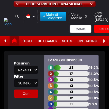
Versi
Main di
Versi
WAP
SELAMAT KEPADA
Telegram
Mobile
(NEX4D)
ki*****q Telah Melakukan WD Sebesar
12.200.000
MASUK
DAFTA
TOGEL
HOT GAMES
SLOTS
LIVE CASINO
RA
Total Keluaran: 30
Pasaran
5
23
19.2%
2
17
14.2%
Filter
3
13
10.8%
6
13
10.8%
4
13
10.8%
Cari
7
12
10.0%
9
11
9.2%