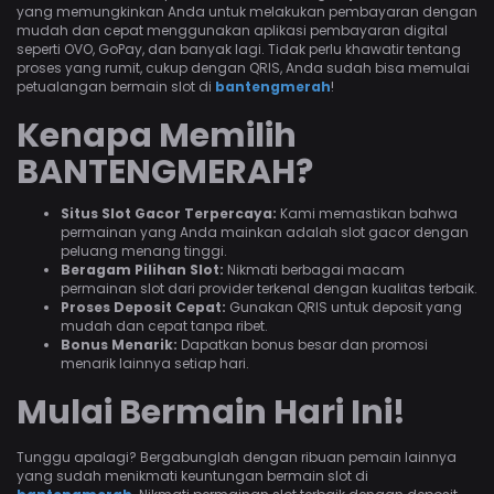
yang memungkinkan Anda untuk melakukan pembayaran dengan
mudah dan cepat menggunakan aplikasi pembayaran digital
seperti OVO, GoPay, dan banyak lagi. Tidak perlu khawatir tentang
proses yang rumit, cukup dengan QRIS, Anda sudah bisa memulai
petualangan bermain slot di
bantengmerah
!
Kenapa Memilih
BANTENGMERAH?
Situs Slot Gacor Terpercaya:
Kami memastikan bahwa
permainan yang Anda mainkan adalah slot gacor dengan
peluang menang tinggi.
Beragam Pilihan Slot:
Nikmati berbagai macam
permainan slot dari provider terkenal dengan kualitas terbaik.
Proses Deposit Cepat:
Gunakan QRIS untuk deposit yang
mudah dan cepat tanpa ribet.
Bonus Menarik:
Dapatkan bonus besar dan promosi
menarik lainnya setiap hari.
Mulai Bermain Hari Ini!
Tunggu apalagi? Bergabunglah dengan ribuan pemain lainnya
yang sudah menikmati keuntungan bermain slot di