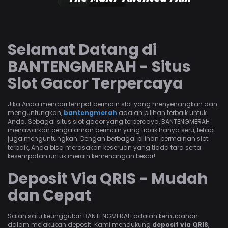
Selamat Datang di
BANTENGMERAH - Situs
Slot Gacor Terpercaya
Jika Anda mencari tempat bermain slot yang menyenangkan dan
menguntungkan,
bantengmerah
adalah pilihan terbaik untuk
Anda. Sebagai situs slot gacor yang terpercaya, BANTENGMERAH
menawarkan pengalaman bermain yang tidak hanya seru, tetapi
juga menguntungkan. Dengan berbagai pilihan permainan slot
terbaik, Anda bisa merasakan keseruan yang tiada tara serta
kesempatan untuk meraih kemenangan besar!
Deposit Via QRIS - Mudah
dan Cepat
Salah satu keunggulan BANTENGMERAH adalah kemudahan
dalam melakukan deposit. Kami mendukung
deposit via QRIS
,