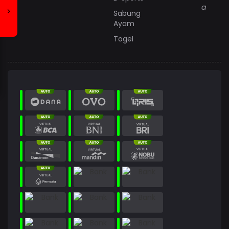
Sabung
Ayam
Togel